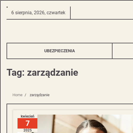
Skip
6 sierpnia, 2026, czwartek
to
content
UBEZPIECZENIA
Tag:
zarządzanie
Home
zarządzanie
kwiecień
7
2025