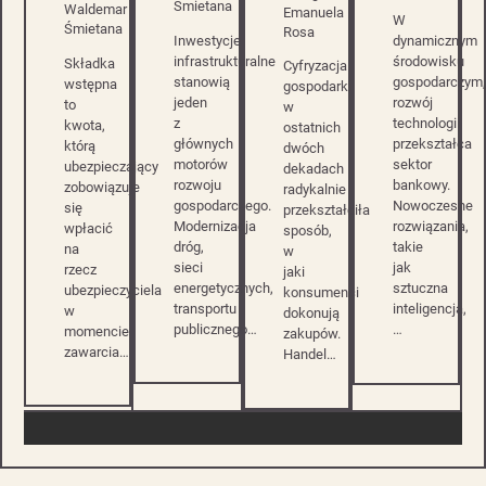
Śmietana
Waldemar
Emanuela
W
Śmietana
Rosa
Inwestycje
dynamicznym
infrastrukturalne
środowisku
Składka
Cyfryzacja
stanowią
gospodarczym,
wstępna
gospodarki
jeden
rozwój
to
w
z
technologii
kwota,
ostatnich
głównych
przekształca
którą
dwóch
motorów
sektor
ubezpieczający
dekadach
rozwoju
bankowy.
zobowiązuje
radykalnie
gospodarczego.
Nowoczesne
się
przekształciła
Modernizacja
rozwiązania,
wpłacić
sposób,
dróg,
takie
na
w
sieci
jak
rzecz
jaki
energetycznych,
sztuczna
ubezpieczyciela
konsumenci
transportu
inteligencja,
w
dokonują
publicznego…
…
momencie
zakupów.
zawarcia…
Handel…