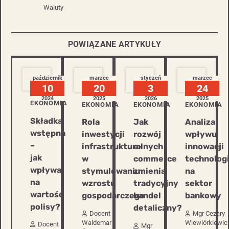
Waluty
POWIĄZANE ARTYKUŁY
październik
marzec
styczeń
marzec
10
20
3
24
2024
2025
2026
2025
EKONOMIA
EKONOMIA
EKONOMIA
EKONOMIA
Składka
Jak
Analiza
Rola
wstępna
rozwój
wpływu
inwestycji
–
e-
innowacji
infrastrukturalnych
jak
commerce
technolog
w
wpływa
zmienia
na
stymulowaniu
na
tradycyjny
sektor
wzrostu
wartość
handel
bankowy
gospodarczego
polisy?
detaliczny?
Mgr Cezary
Docent
Wiewiórkiewic
Waldemar
Docent
Mgr