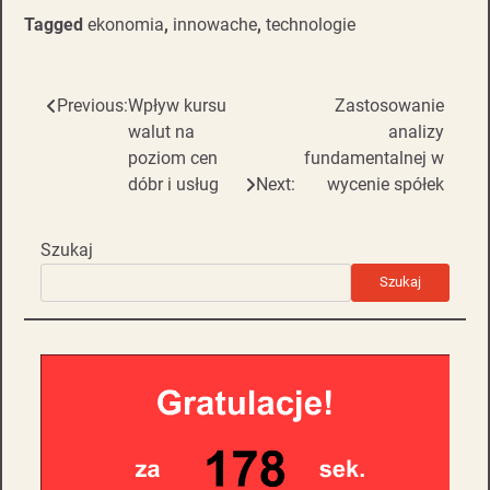
Tagged
ekonomia
,
innowache
,
technologie
Previous:
Wpływ kursu
Zastosowanie
Nawigacja
walut na
analizy
wpisu
poziom cen
fundamentalnej w
dóbr i usług
Next:
wycenie spółek
Szukaj
Szukaj